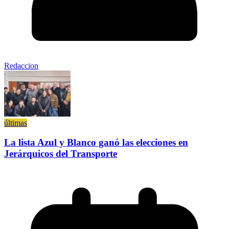
Redaccion
últimas
La lista Azul y Blanco ganó las elecciones en
Jerárquicos del Transporte