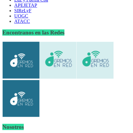
APEJETAP
SIReLyF
UOGC
ATACC
Encontranos en las Redes
Nosotros