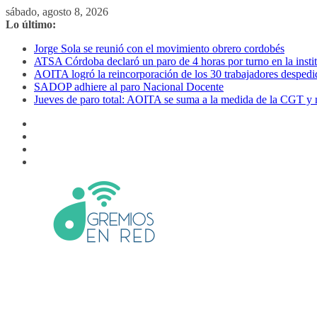
Saltar
sábado, agosto 8, 2026
al
Lo último:
contenido
Jorge Sola se reunió con el movimiento obrero cordobés
ATSA Córdoba declaró un paro de 4 horas por turno en la inst
AOITA logró la reincorporación de los 30 trabajadores despe
SADOP adhiere al paro Nacional Docente
Jueves de paro total: AOITA se suma a la medida de la CGT y 